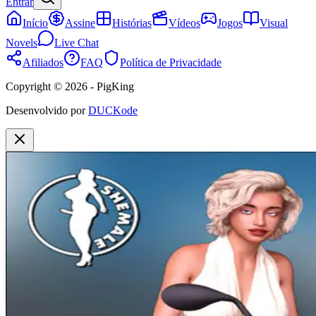
Entrar
Início
Assine
Histórias
Vídeos
Jogos
Visual
Novels
Live Chat
Afiliados
FAQ
Política de Privacidade
Copyright © 2026 - PigKing
Desenvolvido por
DUCKode