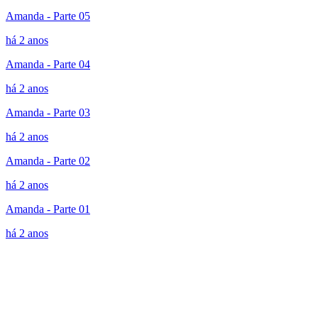
Amanda - Parte 05
há 2 anos
Amanda - Parte 04
há 2 anos
Amanda - Parte 03
há 2 anos
Amanda - Parte 02
há 2 anos
Amanda - Parte 01
há 2 anos