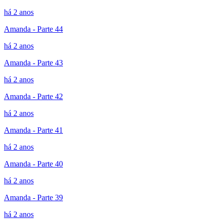
há 2 anos
Amanda - Parte 44
há 2 anos
Amanda - Parte 43
há 2 anos
Amanda - Parte 42
há 2 anos
Amanda - Parte 41
há 2 anos
Amanda - Parte 40
há 2 anos
Amanda - Parte 39
há 2 anos