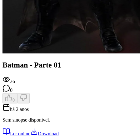
Batman - Parte 01
26
0
0
há 2 anos
Sem sinopse disponível.
Ler online
Download