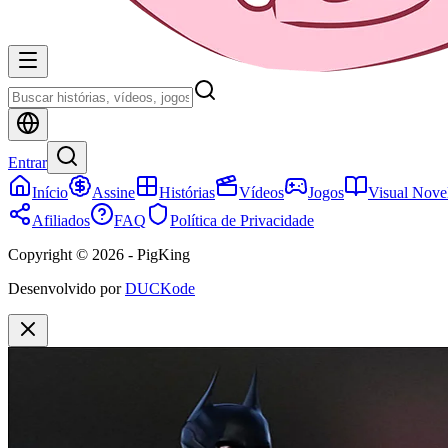
Entrar
Início
Assine
Histórias
Vídeos
Jogos
Visual Nove
Afiliados
FAQ
Política de Privacidade
Copyright © 2026 - PigKing
Desenvolvido por
DUCKode