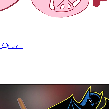
ls
Live Chat