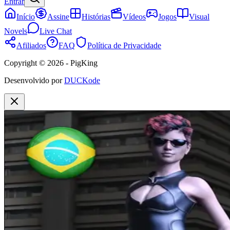
Entrar
Início
Assine
Histórias
Vídeos
Jogos
Visual
Novels
Live Chat
Afiliados
FAQ
Política de Privacidade
Copyright © 2026 - PigKing
Desenvolvido por
DUCKode