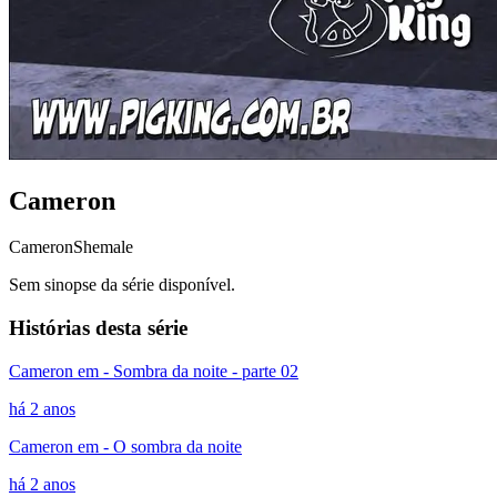
Cameron
Cameron
Shemale
Sem sinopse da série disponível.
Histórias desta série
Cameron em - Sombra da noite - parte 02
há 2 anos
Cameron em - O sombra da noite
há 2 anos