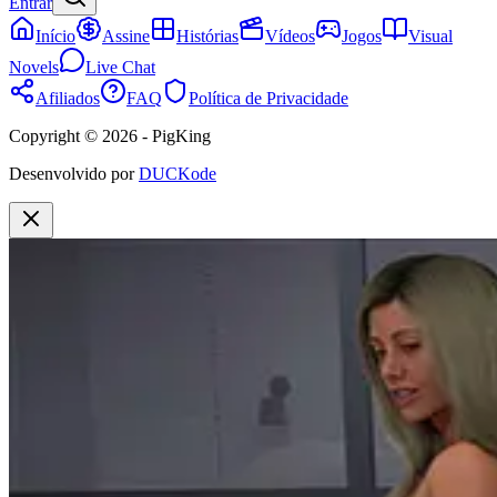
Entrar
Início
Assine
Histórias
Vídeos
Jogos
Visual
Novels
Live Chat
Afiliados
FAQ
Política de Privacidade
Copyright © 2026 - PigKing
Desenvolvido por
DUCKode