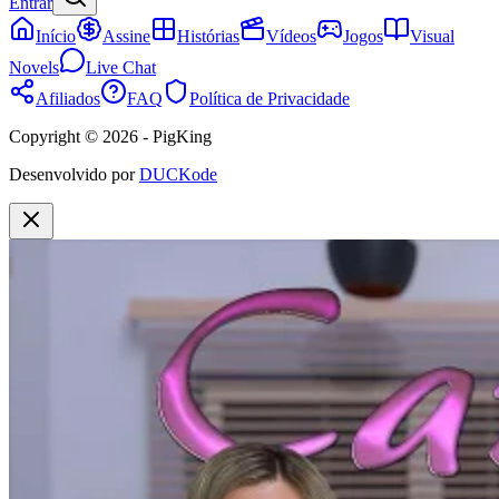
Entrar
Início
Assine
Histórias
Vídeos
Jogos
Visual
Novels
Live Chat
Afiliados
FAQ
Política de Privacidade
Copyright © 2026 - PigKing
Desenvolvido por
DUCKode