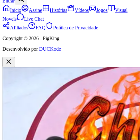
Entrar
Início
Assine
Histórias
Vídeos
Jogos
Visual
Novels
Live Chat
Afiliados
FAQ
Política de Privacidade
Copyright © 2026 - PigKing
Desenvolvido por
DUCKode