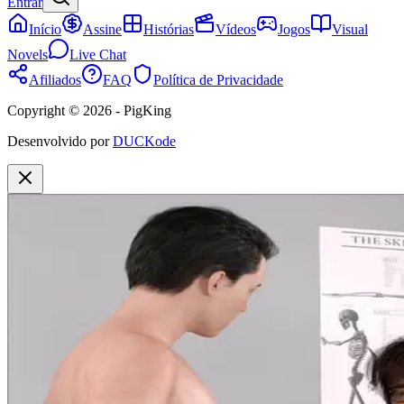
Entrar
Início
Assine
Histórias
Vídeos
Jogos
Visual
Novels
Live Chat
Afiliados
FAQ
Política de Privacidade
Copyright © 2026 - PigKing
Desenvolvido por
DUCKode