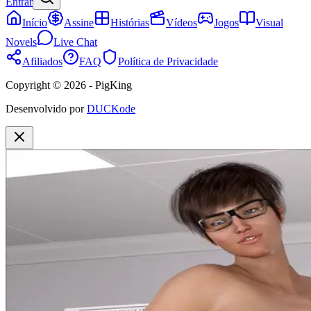
Entrar
Início
Assine
Histórias
Vídeos
Jogos
Visual
Novels
Live Chat
Afiliados
FAQ
Política de Privacidade
Copyright © 2026 - PigKing
Desenvolvido por
DUCKode