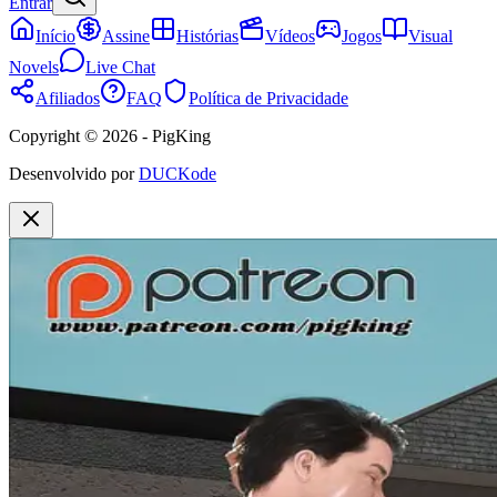
Entrar
Início
Assine
Histórias
Vídeos
Jogos
Visual
Novels
Live Chat
Afiliados
FAQ
Política de Privacidade
Copyright © 2026 - PigKing
Desenvolvido por
DUCKode