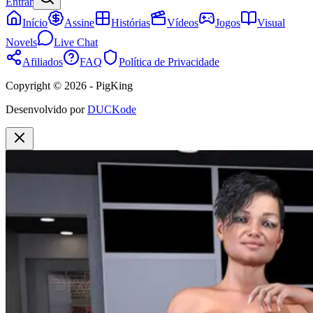
Entrar
Início
Assine
Histórias
Vídeos
Jogos
Visual
Novels
Live Chat
Afiliados
FAQ
Política de Privacidade
Copyright © 2026 - PigKing
Desenvolvido por
DUCKode