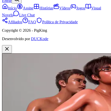
Entrar
Início
Assine
Histórias
Vídeos
Jogos
Visual
Novels
Live Chat
Afiliados
FAQ
Política de Privacidade
Copyright © 2026 - PigKing
Desenvolvido por
DUCKode