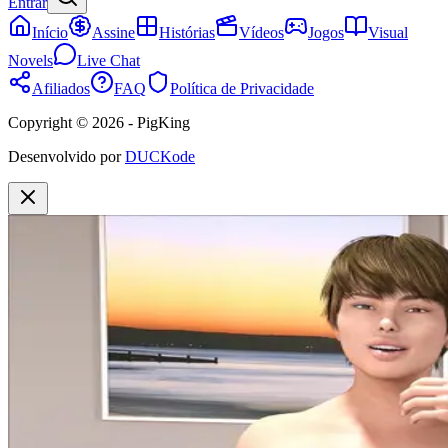
Entrar
Início
Assine
Histórias
Vídeos
Jogos
Visual
Novels
Live Chat
Afiliados
FAQ
Política de Privacidade
Copyright © 2026 - PigKing
Desenvolvido por
DUCKode