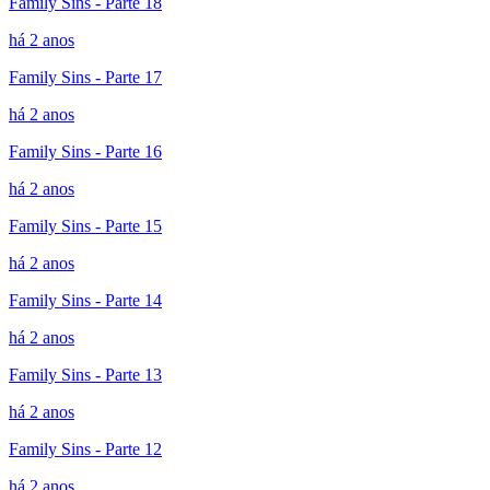
Family Sins - Parte 18
há 2 anos
Family Sins - Parte 17
há 2 anos
Family Sins - Parte 16
há 2 anos
Family Sins - Parte 15
há 2 anos
Family Sins - Parte 14
há 2 anos
Family Sins - Parte 13
há 2 anos
Family Sins - Parte 12
há 2 anos