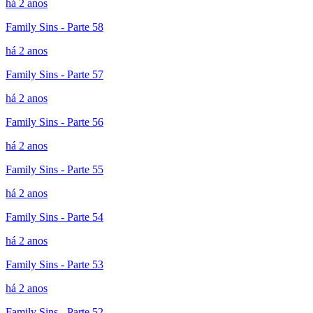
há 2 anos
Family Sins - Parte 58
há 2 anos
Family Sins - Parte 57
há 2 anos
Family Sins - Parte 56
há 2 anos
Family Sins - Parte 55
há 2 anos
Family Sins - Parte 54
há 2 anos
Family Sins - Parte 53
há 2 anos
Family Sins - Parte 52