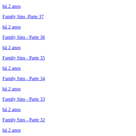
há 2 anos
Family Sins -Parte 37
há 2 anos
Family Sins - Parte 36
há 2 anos
Family Sins - Parte 35
há 2 anos
Family Sins - Parte 34
há 2 anos
Family Sins - Parte 33
há 2 anos
Family Sins - Parte 32
há 2 anos