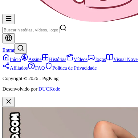
Entrar
Início
Assine
Histórias
Vídeos
Jogos
Visual Nove
Afiliados
FAQ
Política de Privacidade
Copyright © 2026 - PigKing
Desenvolvido por
DUCKode