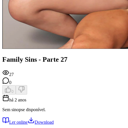
Family Sins - Parte 27
27
0
0
há 2 anos
Sem sinopse disponível.
Ler online
Download