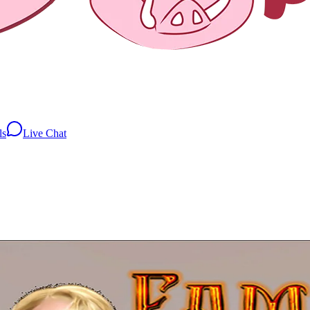
ls
Live Chat