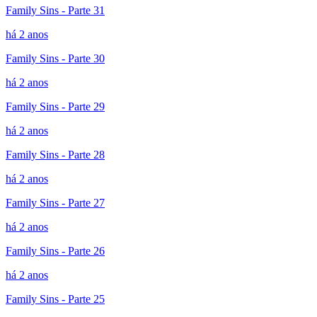
Family Sins - Parte 31
há 2 anos
Family Sins - Parte 30
há 2 anos
Family Sins - Parte 29
há 2 anos
Family Sins - Parte 28
há 2 anos
Family Sins - Parte 27
há 2 anos
Family Sins - Parte 26
há 2 anos
Family Sins - Parte 25