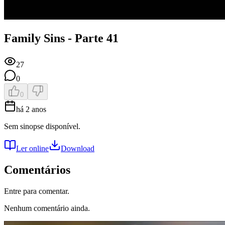
Family Sins - Parte 41
27
0
0
há 2 anos
Sem sinopse disponível.
Ler online
Download
Comentários
Entre para comentar.
Nenhum comentário ainda.