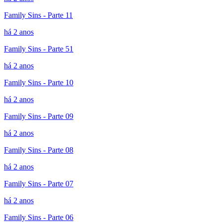
Family Sins - Parte 11
há 2 anos
Family Sins - Parte 51
há 2 anos
Family Sins - Parte 10
há 2 anos
Family Sins - Parte 09
há 2 anos
Family Sins - Parte 08
há 2 anos
Family Sins - Parte 07
há 2 anos
Family Sins - Parte 06