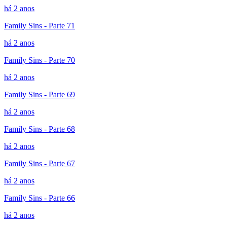
há 2 anos
Family Sins - Parte 71
há 2 anos
Family Sins - Parte 70
há 2 anos
Family Sins - Parte 69
há 2 anos
Family Sins - Parte 68
há 2 anos
Family Sins - Parte 67
há 2 anos
Family Sins - Parte 66
há 2 anos