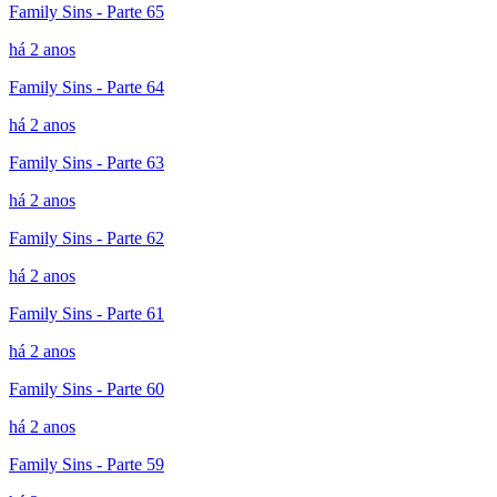
Family Sins - Parte 65
há 2 anos
Family Sins - Parte 64
há 2 anos
Family Sins - Parte 63
há 2 anos
Family Sins - Parte 62
há 2 anos
Family Sins - Parte 61
há 2 anos
Family Sins - Parte 60
há 2 anos
Family Sins - Parte 59