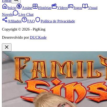
Entrar
Início
Assine
Histórias
Vídeos
Jogos
Visual
Novels
Live Chat
Afiliados
FAQ
Política de Privacidade
Copyright © 2026 - PigKing
Desenvolvido por
DUCKode