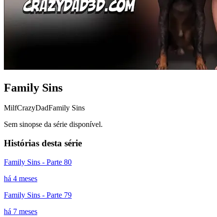
Family Sins
Milf
CrazyDad
Family Sins
Sem sinopse da série disponível.
Histórias desta série
Family Sins - Parte 80
há 4 meses
Family Sins - Parte 79
há 7 meses