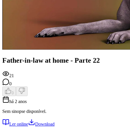
Father-in-law at home - Parte 22
21
0
0
há 2 anos
Sem sinopse disponível.
Ler online
Download