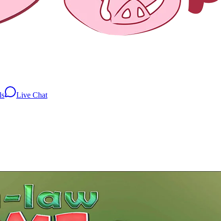
ls
Live Chat