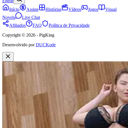
Entrar
Início
Assine
Histórias
Vídeos
Jogos
Visual
Novels
Live Chat
Afiliados
FAQ
Política de Privacidade
Copyright © 2026 - PigKing
Desenvolvido por
DUCKode