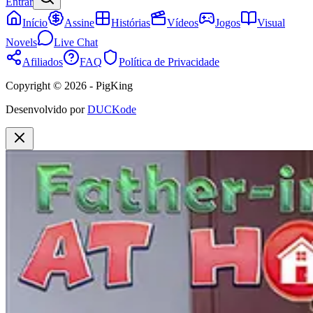
Entrar
Início
Assine
Histórias
Vídeos
Jogos
Visual
Novels
Live Chat
Afiliados
FAQ
Política de Privacidade
Copyright © 2026 - PigKing
Desenvolvido por
DUCKode