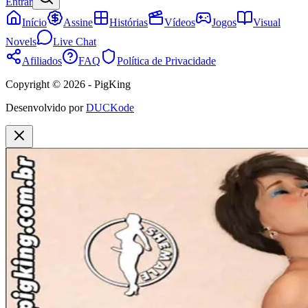
Entrar
Início
Assine
Histórias
Vídeos
Jogos
Visual
Novels
Live Chat
Afiliados
FAQ
Política de Privacidade
Copyright © 2026 - PigKing
Desenvolvido por
DUCKode