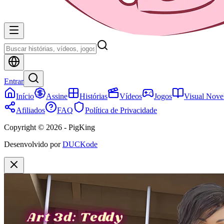
Entrar
Início
Assine
Histórias
Vídeos
Jogos
Visual Nove
Afiliados
FAQ
Política de Privacidade
Copyright © 2026 - PigKing
Desenvolvido por
DUCKode