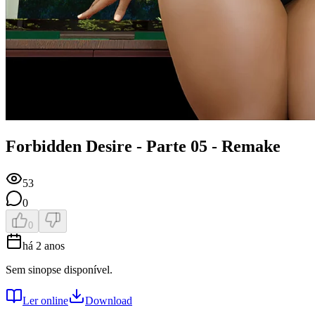
Forbidden Desire - Parte 05 - Remake
53
0
0
há 2 anos
Sem sinopse disponível.
Ler online
Download