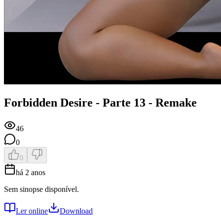
Forbidden Desire - Parte 13 - Remake
46
0
0
há 2 anos
Sem sinopse disponível.
Ler online
Download