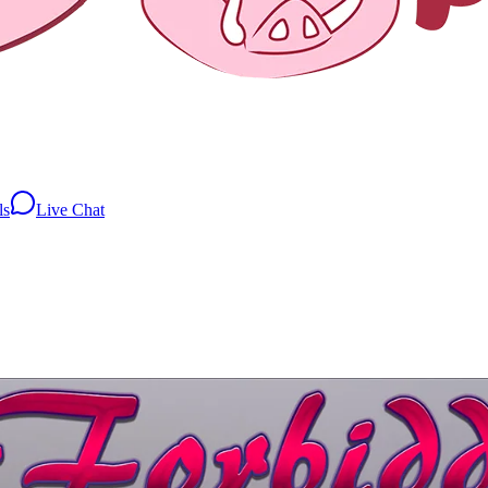
ls
Live Chat