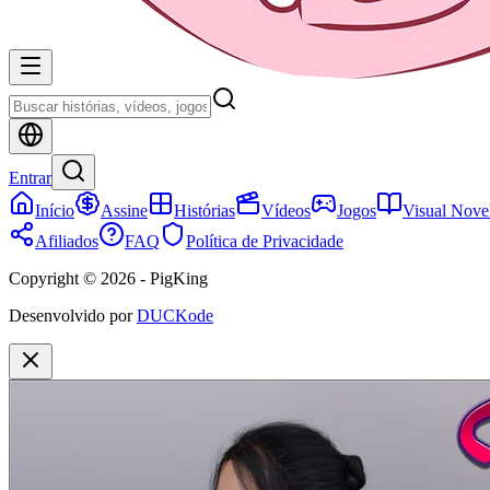
Entrar
Início
Assine
Histórias
Vídeos
Jogos
Visual Nove
Afiliados
FAQ
Política de Privacidade
Copyright © 2026 - PigKing
Desenvolvido por
DUCKode