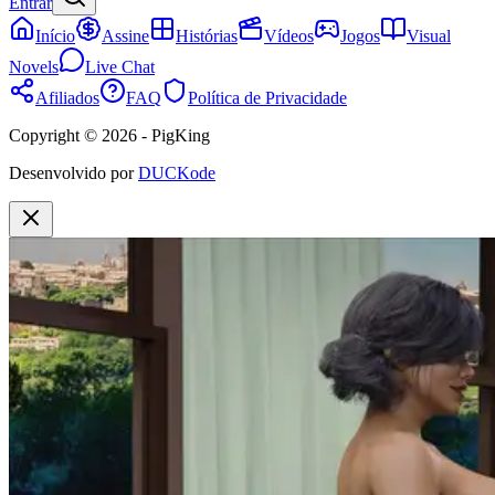
Entrar
Início
Assine
Histórias
Vídeos
Jogos
Visual
Novels
Live Chat
Afiliados
FAQ
Política de Privacidade
Copyright © 2026 - PigKing
Desenvolvido por
DUCKode