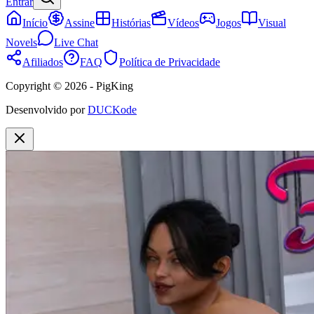
Entrar
Início
Assine
Histórias
Vídeos
Jogos
Visual
Novels
Live Chat
Afiliados
FAQ
Política de Privacidade
Copyright © 2026 - PigKing
Desenvolvido por
DUCKode