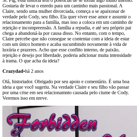
Sr. Pig, essa história tem o potencial de se tornar algo muito intenso.
Gostaria de levar o enredo para um caminho mais passional. A
Claire, sendo uma mulher divorciada, começa a se apaixonar de
verdade pelo Cody, seu filho. Ela quer viver esse amor e assumir o
relacionamento para a família, mas isso a coloca em um caminho de
rejeição e incompreensão. A família a repudia, e até seu próprio pai
chega a abandoná-la por causa disso. No entanto, com o tempo,
Claire percebe que não consegue se contentar com a ideia de estar
com um único homem e acaba sucumbindo novamente à vida de
luxúria e prazeres. Acho que esse conflito interno, de paixão,
rejeição e desejo por liberdade, poderia adicionar muita intensidade
à trama. O que acha da ideia?
Crazydad
•
há 2 anos
Olá, historiador. Obrigado por seu apoio e comentário. É uma boa
ideia a que você sugeriu. Na verdade Claire e seu filho vão passar
por uma crise em seu relacionamnto causada pelo ciume de Cody.
Veremos isso em nreve.