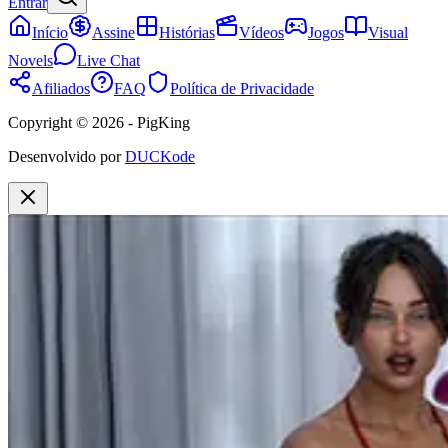
Entrar
Início
Assine
Histórias
Vídeos
Jogos
Visual
Novels
Live Chat
Afiliados
FAQ
Política de Privacidade
Copyright © 2026 - PigKing
Desenvolvido por
DUCKode