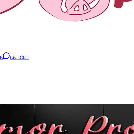
ls
Live Chat