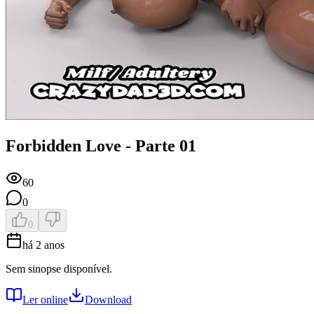
Forbidden Love - Parte 01
60
0
0
há 2 anos
Sem sinopse disponível.
Ler online
Download