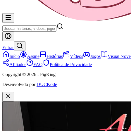
Entrar
Início
Assine
Histórias
Vídeos
Jogos
Visual Nove
Afiliados
FAQ
Política de Privacidade
Copyright © 2026 - PigKing
Desenvolvido por
DUCKode