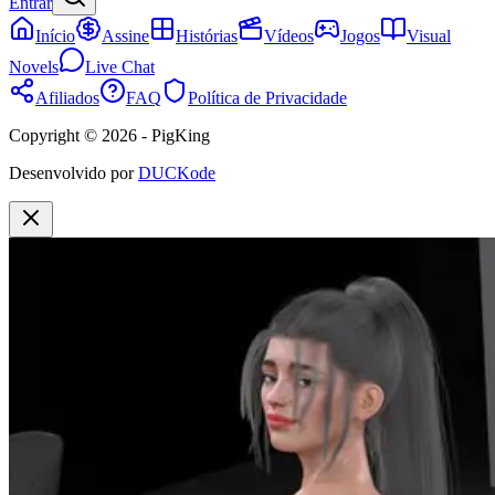
Entrar
Início
Assine
Histórias
Vídeos
Jogos
Visual
Novels
Live Chat
Afiliados
FAQ
Política de Privacidade
Copyright © 2026 - PigKing
Desenvolvido por
DUCKode