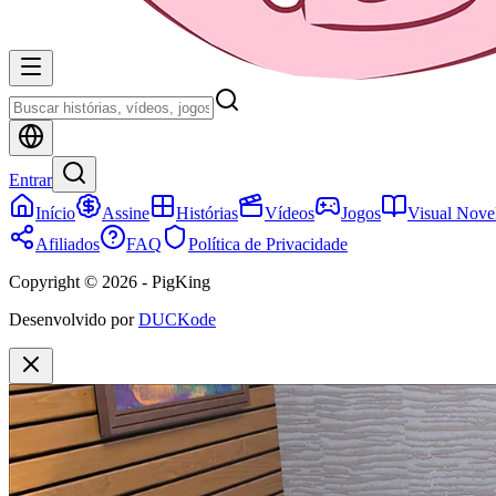
Entrar
Início
Assine
Histórias
Vídeos
Jogos
Visual Nove
Afiliados
FAQ
Política de Privacidade
Copyright © 2026 - PigKing
Desenvolvido por
DUCKode