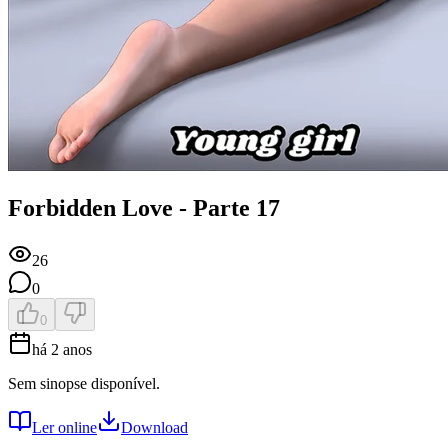
Forbidden Love - Parte 17
26
0
0
há 2 anos
Sem sinopse disponível.
Ler online
Download