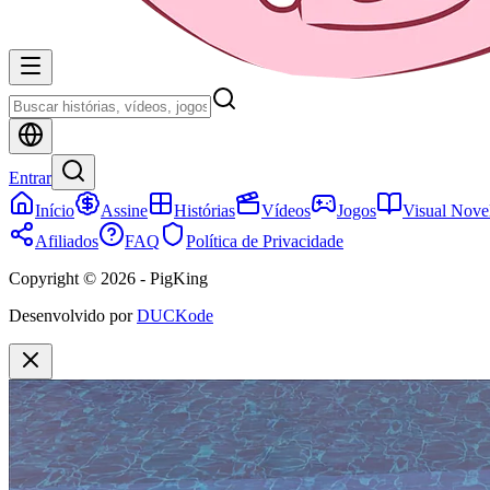
Entrar
Início
Assine
Histórias
Vídeos
Jogos
Visual Nove
Afiliados
FAQ
Política de Privacidade
Copyright © 2026 - PigKing
Desenvolvido por
DUCKode