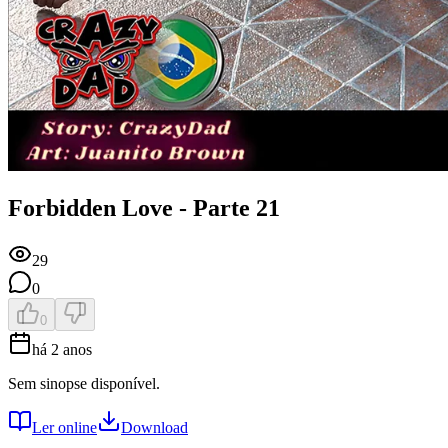
Forbidden Love - Parte 21
29
0
0
há 2 anos
Sem sinopse disponível.
Ler online
Download