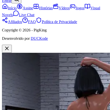
Entrar
Início
Assine
Histórias
Vídeos
Jogos
Visual
Novels
Live Chat
Afiliados
FAQ
Política de Privacidade
Copyright © 2026 - PigKing
Desenvolvido por
DUCKode