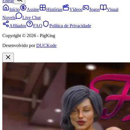
Entrar
Início
Assine
Histórias
Vídeos
Jogos
Visual
Novels
Live Chat
Afiliados
FAQ
Política de Privacidade
Copyright © 2026 - PigKing
Desenvolvido por
DUCKode