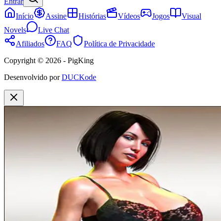
Entrar
Início
Assine
Histórias
Vídeos
Jogos
Visual
Novels
Live Chat
Afiliados
FAQ
Política de Privacidade
Copyright © 2026 - PigKing
Desenvolvido por
DUCKode