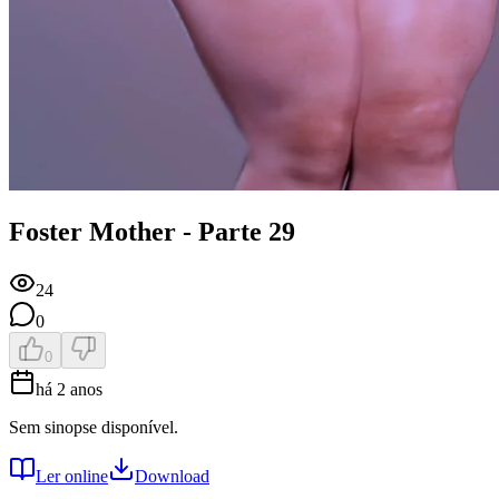
Foster Mother - Parte 29
24
0
0
há 2 anos
Sem sinopse disponível.
Ler online
Download