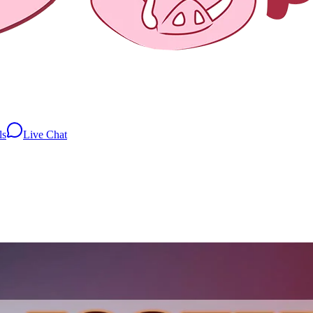
ls
Live Chat