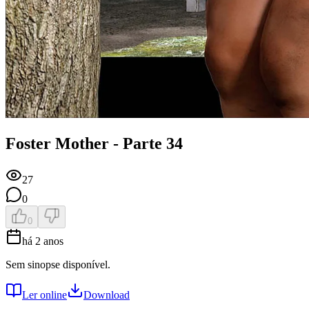
Foster Mother - Parte 34
27
0
0
há 2 anos
Sem sinopse disponível.
Ler online
Download