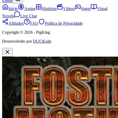
Entrar
Início
Assine
Histórias
Vídeos
Jogos
Visual
Novels
Live Chat
Afiliados
FAQ
Política de Privacidade
Copyright © 2026 - PigKing
Desenvolvido por
DUCKode