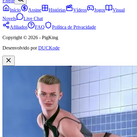
Entrar
Início
Assine
Histórias
Vídeos
Jogos
Visual
Novels
Live Chat
Afiliados
FAQ
Política de Privacidade
Copyright © 2026 - PigKing
Desenvolvido por
DUCKode