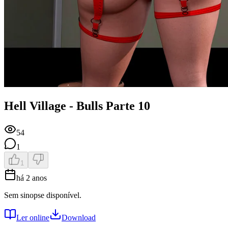
Hell Village - Bulls Parte 10
54
1
1
há 2 anos
Sem sinopse disponível.
Ler online
Download