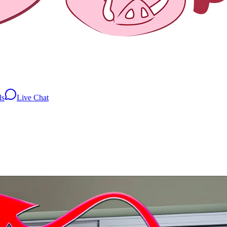
ls
Live Chat