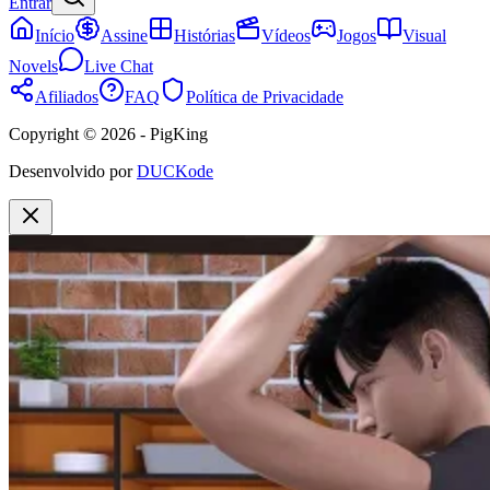
Entrar
Início
Assine
Histórias
Vídeos
Jogos
Visual
Novels
Live Chat
Afiliados
FAQ
Política de Privacidade
Copyright © 2026 - PigKing
Desenvolvido por
DUCKode