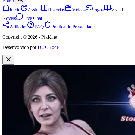
Entrar
Início
Assine
Histórias
Vídeos
Jogos
Visual
Novels
Live Chat
Afiliados
FAQ
Política de Privacidade
Copyright © 2026 - PigKing
Desenvolvido por
DUCKode