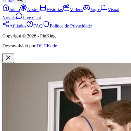
Entrar
Início
Assine
Histórias
Vídeos
Jogos
Visual
Novels
Live Chat
Afiliados
FAQ
Política de Privacidade
Copyright © 2026 - PigKing
Desenvolvido por
DUCKode