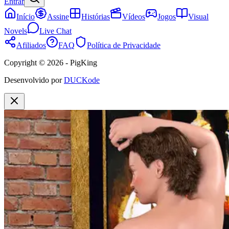
Entrar
Início
Assine
Histórias
Vídeos
Jogos
Visual
Novels
Live Chat
Afiliados
FAQ
Política de Privacidade
Copyright © 2026 - PigKing
Desenvolvido por
DUCKode