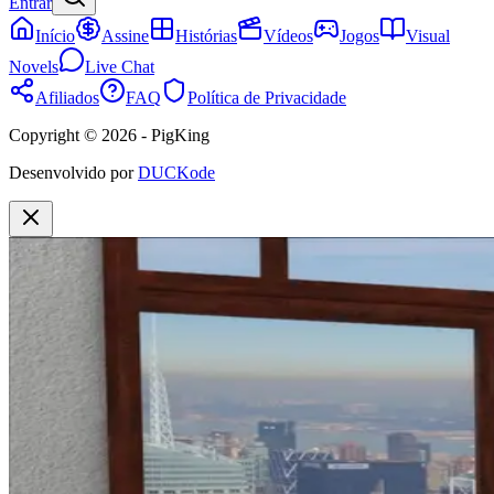
Entrar
Início
Assine
Histórias
Vídeos
Jogos
Visual
Novels
Live Chat
Afiliados
FAQ
Política de Privacidade
Copyright © 2026 - PigKing
Desenvolvido por
DUCKode