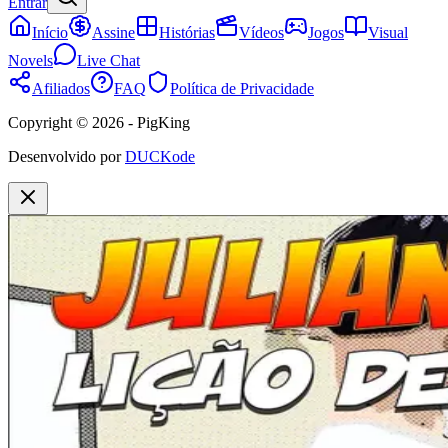
Entrar
Início
Assine
Histórias
Vídeos
Jogos
Visual
Novels
Live Chat
Afiliados
FAQ
Política de Privacidade
Copyright © 2026 - PigKing
Desenvolvido por
DUCKode