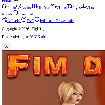
Entrar
Início
Assine
Histórias
Vídeos
Jogos
Visual
Novels
Live Chat
Afiliados
FAQ
Política de Privacidade
Copyright © 2026 - PigKing
Desenvolvido por
DUCKode