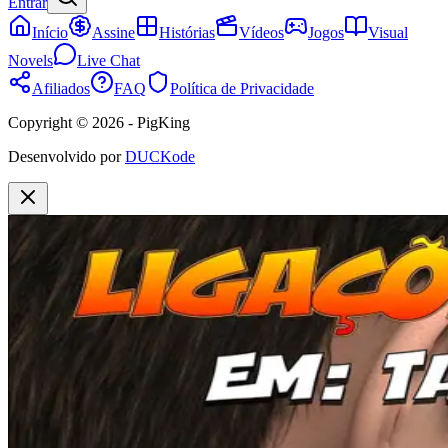
Entrar
Início
Assine
Histórias
Vídeos
Jogos
Visual
Novels
Live Chat
Afiliados
FAQ
Política de Privacidade
Copyright © 2026 - PigKing
Desenvolvido por
DUCKode