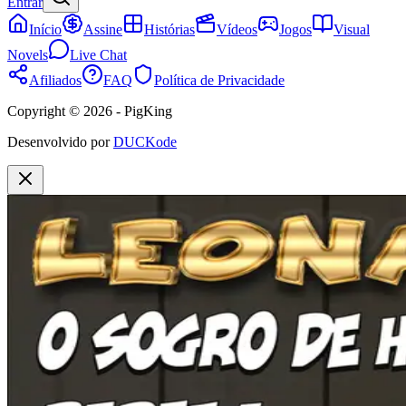
Entrar
Início
Assine
Histórias
Vídeos
Jogos
Visual
Novels
Live Chat
Afiliados
FAQ
Política de Privacidade
Copyright © 2026 - PigKing
Desenvolvido por
DUCKode