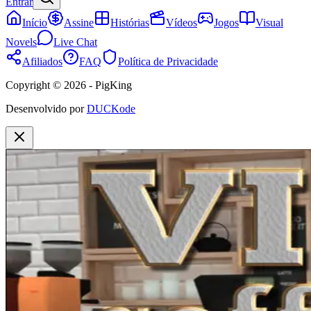
Entrar
Início
Assine
Histórias
Vídeos
Jogos
Visual
Novels
Live Chat
Afiliados
FAQ
Política de Privacidade
Copyright © 2026 - PigKing
Desenvolvido por
DUCKode