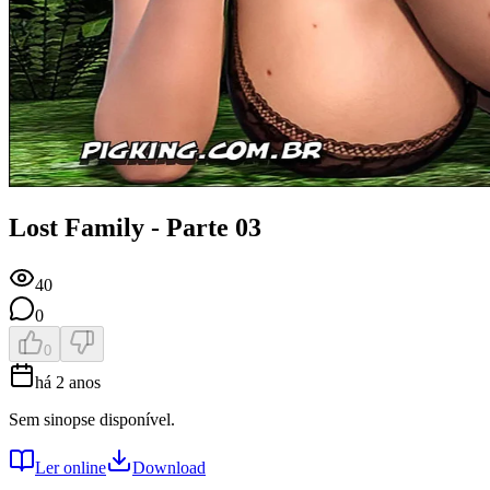
Lost Family - Parte 03
40
0
0
há 2 anos
Sem sinopse disponível.
Ler online
Download