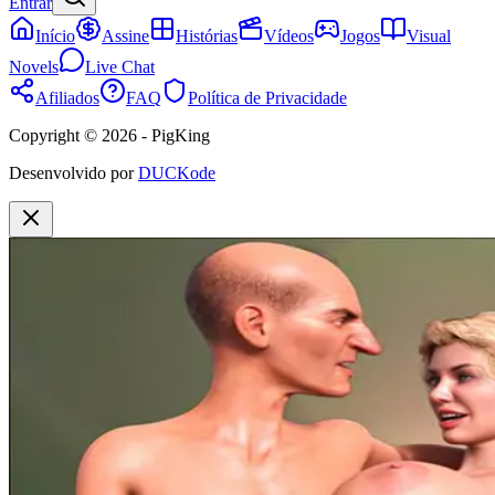
Entrar
Início
Assine
Histórias
Vídeos
Jogos
Visual
Novels
Live Chat
Afiliados
FAQ
Política de Privacidade
Copyright © 2026 - PigKing
Desenvolvido por
DUCKode