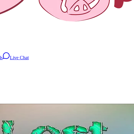
ls
Live Chat