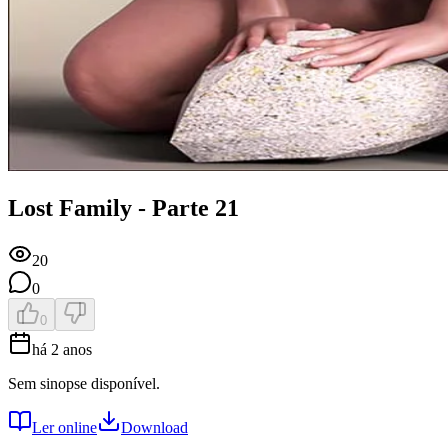
Lost Family - Parte 21
20
0
0
há 2 anos
Sem sinopse disponível.
Ler online
Download